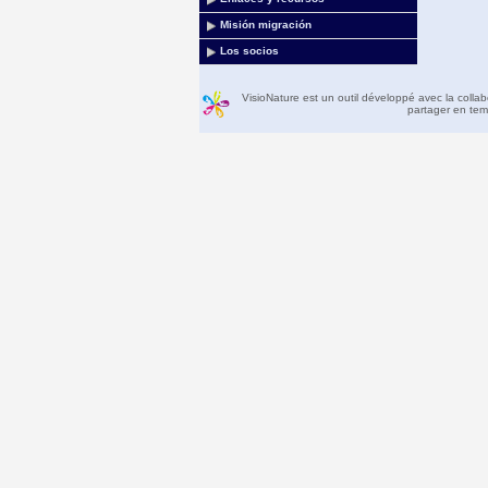
Misión migración
Los socios
VisioNature est un outil développé avec la colla
partager en temp