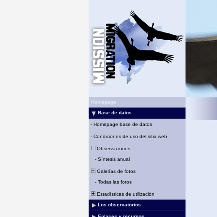
Homepage
Base de datos
-
Homepage base de datos
-
Condiciones de uso del sitio web
Observaciones
-
Síntesis anual
Galerías de fotos
-
Todas las fotos
Estadísticas de utilización
Los observatorios
Enlaces y recursos