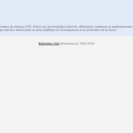
boration du réseau LPO. Grâce aux technologies Internet, débutants, amateurs et professionnels 
s réel leur découverte et ainsi améliorer la connaissance et la protection de la faune
Biolovision Sàrl
(Switzerland), 2003-2026