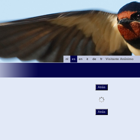
nl
es
en
it
de
fr
Visitante Anónimo