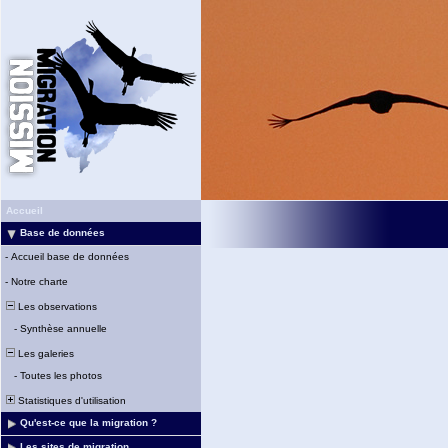
Accueil
Base de données
-
Accueil base de données
-
Notre charte
Les observations
-
Synthèse annuelle
Les galeries
-
Toutes les photos
Statistiques d'utilisation
Qu'est-ce que la migration ?
Les sites de migration