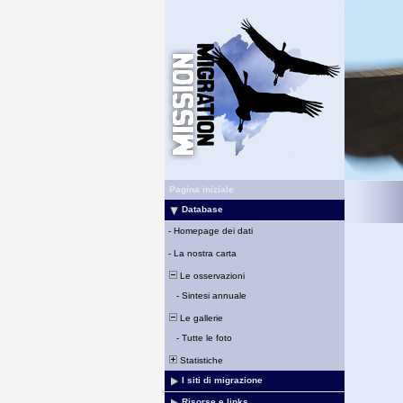
Pagina iniziale
Database
-
Homepage dei dati
-
La nostra carta
Le osservazioni
-
Sintesi annuale
Le gallerie
-
Tutte le foto
Statistiche
I siti di migrazione
Risorse e links