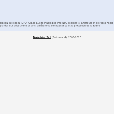
boration du réseau LPO. Grâce aux technologies Internet, débutants, amateurs et professionnels 
s réel leur découverte et ainsi améliorer la connaissance et la protection de la faune
Biolovision Sàrl
(Switzerland), 2003-2026