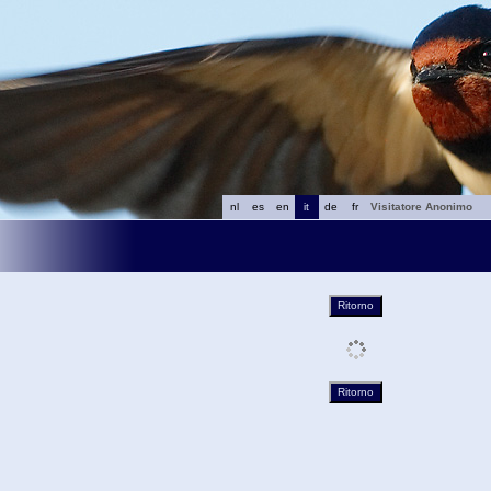
nl
es
en
it
de
fr
Visitatore Anonimo