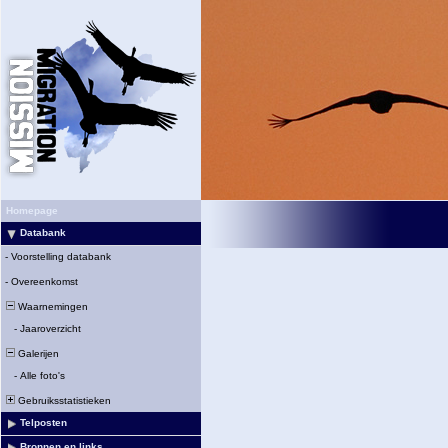
Homepage
Databank
-
Voorstelling databank
-
Overeenkomst
Waarnemingen
-
Jaaroverzicht
Galerijen
-
Alle foto's
Gebruiksstatistieken
Telposten
Bronnen en links