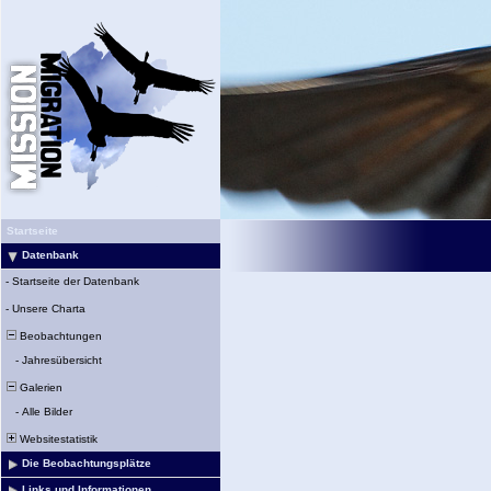
Startseite
Datenbank
-
Startseite der Datenbank
-
Unsere Charta
Beobachtungen
-
Jahresübersicht
Galerien
-
Alle Bilder
Websitestatistik
Die Beobachtungsplätze
Links und Informationen