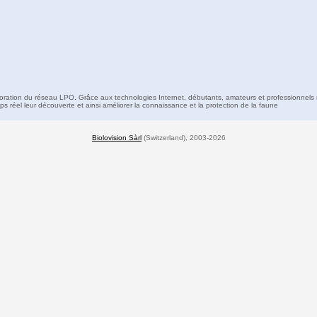
boration du réseau LPO. Grâce aux technologies Internet, débutants, amateurs et professionnels 
s réel leur découverte et ainsi améliorer la connaissance et la protection de la faune
Biolovision Sàrl
(Switzerland), 2003-2026