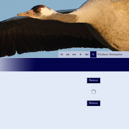
nl
es
en
it
de
fr
Visiteur Anonyme