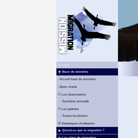
Accueil
Base de données
-
Accueil base de données
-
Notre charte
Les observations
-
Synthèse annuelle
Les galeries
-
Toutes les photos
Statistiques d'utilisation
Qu'est-ce que la migration ?
Les sites de migration