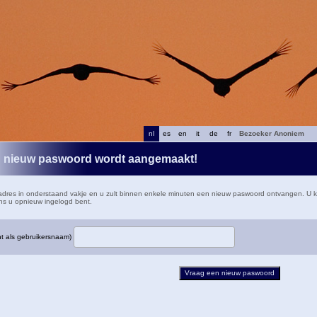
nl
es
en
it
de
fr
Bezoeker Anoniem
 nieuw paswoord wordt aangemaakt!
dres in onderstaand vakje en u zult binnen enkele minuten een nieuw paswoord ontvangen. U kunt 
ns u opnieuw ingelogd bent.
nt als gebruikersnaam)