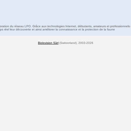
boration du réseau LPO. Grâce aux technologies Internet, débutants, amateurs et professionnels 
s réel leur découverte et ainsi améliorer la connaissance et la protection de la faune
Biolovision Sàrl
(Switzerland), 2003-2026