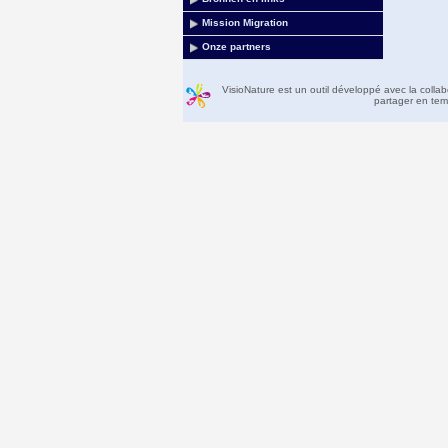
Mission Migration
Onze partners
VisioNature est un outil développé avec la colla
partager en temp