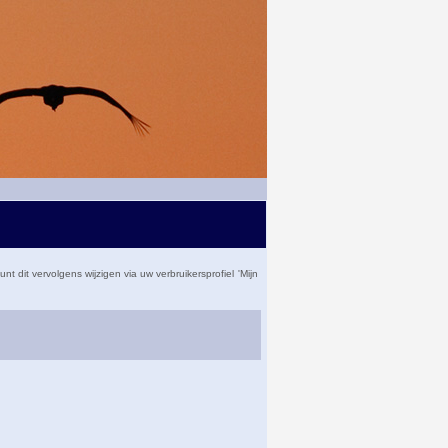
dit vervolgens wijzigen via uw verbruikersprofiel 'Mijn