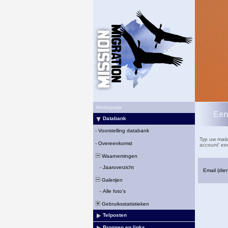
Homepage
Een
Databank
-
Voorstelling databank
Typ uw maila
-
Overeenkomst
account' ee
Waarnemingen
-
Jaaroverzicht
Email (die
Galerijen
-
Alle foto's
Gebruiksstatistieken
Telposten
Bronnen en links