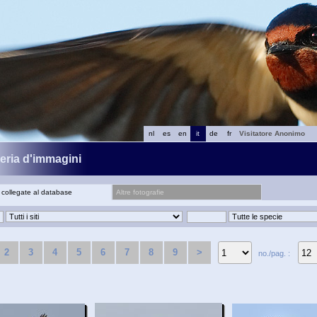
nl
es
en
it
de
fr
Visitatore Anonimo
leria d'immagini
 collegate al database
Altre fotografie
2
3
4
5
6
7
8
9
>
no./pag. :