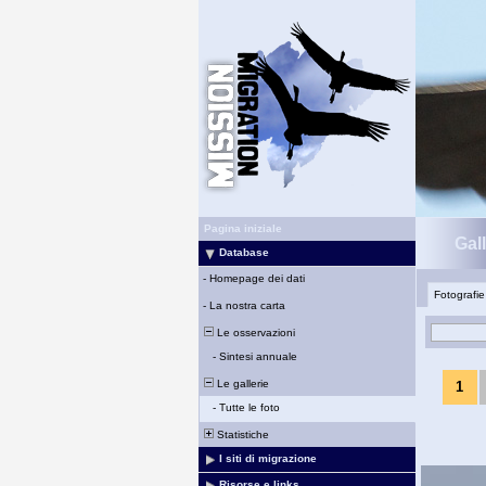
Pagina iniziale
Gal
Database
-
Homepage dei dati
Fotografie
-
La nostra carta
Le osservazioni
-
Sintesi annuale
Le gallerie
1
-
Tutte le foto
Statistiche
I siti di migrazione
Risorse e links