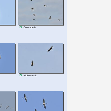
Colombella
Nibbio reale