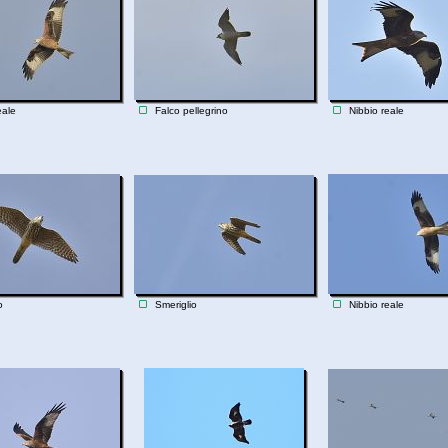
eale
Falco pellegrino
Nibbio reale
o
Smeriglio
Nibbio reale