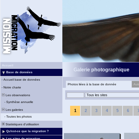
Accueil
Galerie photographique
Base de données
-
Accueil base de données
Photos liées à la base de donnée
Aut
-
Notre charte
Les observations
-
Synthèse annuelle
Les galeries
1
2
3
4
5
6
-
Toutes les photos
Statistiques d'utilisation
Qu'est-ce que la migration ?
Les sites de migration