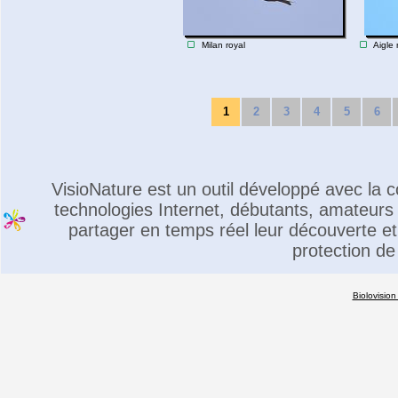
Milan royal
Aigle 
1
2
3
4
5
6
VisioNature est un outil développé avec la
technologies Internet, débutants, amateurs 
partager en temps réel leur découverte et 
protection de
Biolovision