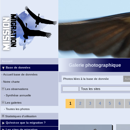
Accueil
Galerie photographique
Base de données
-
Accueil base de données
Photos liées à la base de donnée
Aut
-
Notre charte
Les observations
-
Synthèse annuelle
Les galeries
1
2
3
4
5
6
-
Toutes les photos
Statistiques d'utilisation
Qu'est-ce que la migration ?
Les sites de migration