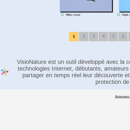
Milan royal
Aigle 
1
2
3
4
5
6
VisioNature est un outil développé avec la
technologies Internet, débutants, amateurs 
partager en temps réel leur découverte et 
protection de
Biolovision