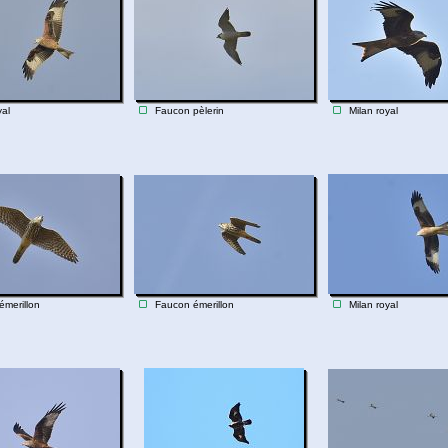
yal
Faucon pèlerin
Milan royal
merillon
Faucon émerillon
Milan royal