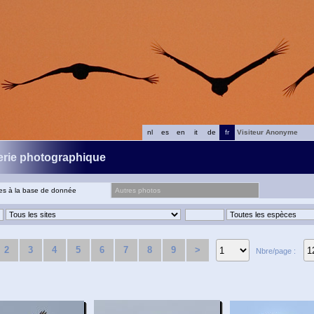
nl
es
en
it
de
fr
Visiteur Anonyme
erie photographique
ées à la base de donnée
Autres photos
2
3
4
5
6
7
8
9
>
Nbre/page :