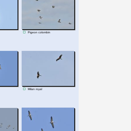
Pigeon colombin
Milan royal