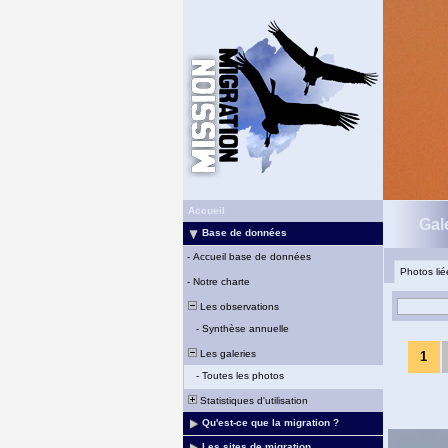
Accueil
Gal
Base de données
-
Accueil base de données
Photos li
-
Notre charte
Les observations
-
Synthèse annuelle
Les galeries
1
-
Toutes les photos
Statistiques d'utilisation
Qu'est-ce que la migration ?
Les sites de migration