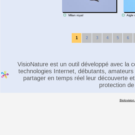
Milan royal
Aigle 
1
2
3
4
5
6
VisioNature est un outil développé avec la
technologies Internet, débutants, amateurs 
partager en temps réel leur découverte et 
protection de
Biolovision