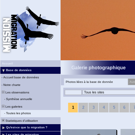
Accueil
Galerie photographique
Base de données
-
Accueil base de données
Photos liées à la base de donnée
Aut
-
Notre charte
Les observations
-
Synthèse annuelle
Les galeries
1
2
3
4
5
6
-
Toutes les photos
Statistiques d'utilisation
Qu'est-ce que la migration ?
Les sites de migration