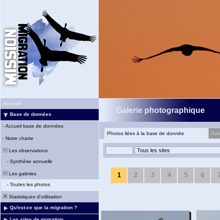
Accueil
Galerie photographique
Base de données
-
Accueil base de données
Photos liées à la base de donnée
Aut
-
Notre charte
Les observations
-
Synthèse annuelle
Les galeries
1
2
3
4
5
6
-
Toutes les photos
Statistiques d'utilisation
Qu'est-ce que la migration ?
Les sites de migration