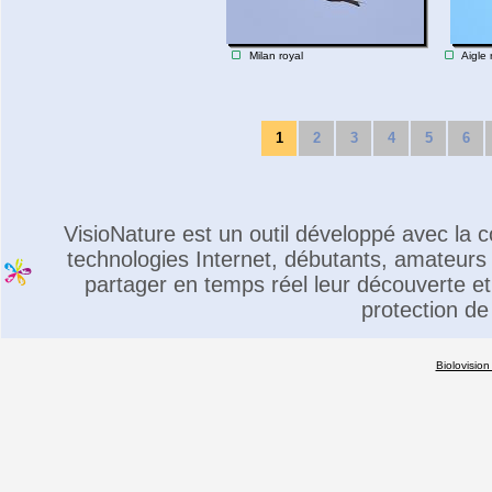
Milan royal
Aigle 
1
2
3
4
5
6
VisioNature est un outil développé avec la
technologies Internet, débutants, amateurs 
partager en temps réel leur découverte et 
protection de
Biolovision