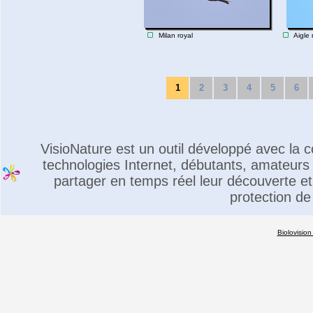
Milan royal
Aigle 
1
2
3
4
5
6
VisioNature est un outil développé avec la
technologies Internet, débutants, amateurs 
partager en temps réel leur découverte et 
protection de
Biolovision