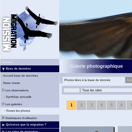
Accueil
Galerie photographique
Base de données
-
Accueil base de données
Photos liées à la base de donnée
Aut
-
Notre charte
Les observations
-
Synthèse annuelle
Les galeries
1
2
3
4
5
6
-
Toutes les photos
Statistiques d'utilisation
Qu'est-ce que la migration ?
Les sites de migration