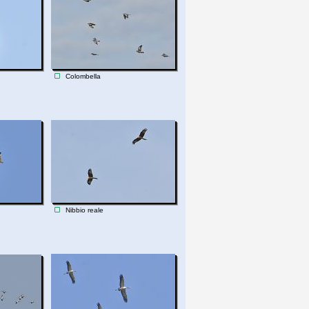
Colombella
Nibbio reale