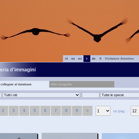
nl
es
en
it
de
fr
Visitatore Anonimo
leria d'immagini
 collegate al database
Altre fotografie
2
3
4
5
6
7
8
9
>
no./pag. :