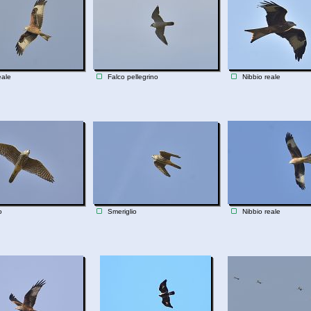
eale
Falco pellegrino
Nibbio reale
o
Smeriglio
Nibbio reale