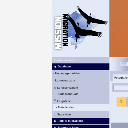
Pagina iniziale
Gal
Database
-
Homepage dei dati
Fotografie
-
La nostra carta
Le osservazioni
-
Sintesi annuale
Le gallerie
1
-
Tutte le foto
Statistiche
I siti di migrazione
Risorse e links