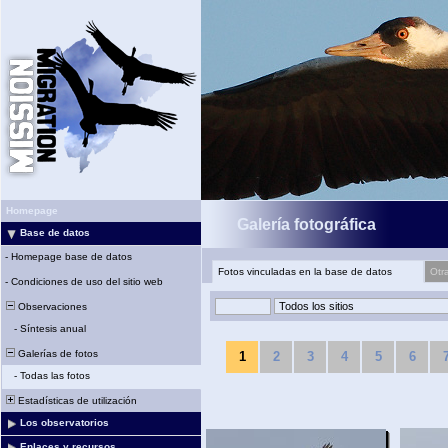
Homepage
Galería fotográfica
Base de datos
-
Homepage base de datos
Fotos vinculadas en la base de datos
Otr
-
Condiciones de uso del sitio web
Observaciones
-
Síntesis anual
Galerías de fotos
1
2
3
4
5
6
-
Todas las fotos
Estadísticas de utilización
Los observatorios
Enlaces y recursos