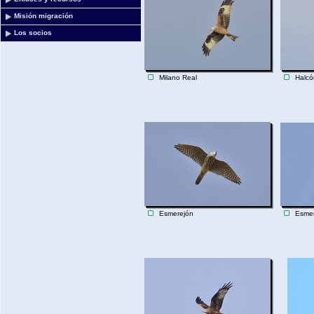
Misión migración
Los socios
Milano Real
Halcó
Esmerejón
Esmer