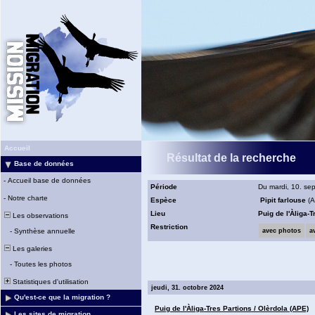
Accueil
Résultat de la recherche
Base de données
-
Accueil base de données
Période
Du mardi, 10. se
-
Notre charte
Espèce
Pipit farlouse
(A
Lieu
Puig de l'Àliga-
Les observations
Restriction
-
Synthèse annuelle
avec photos
a
Les galeries
-
Toutes les photos
Statistiques d'utilisation
jeudi, 31. octobre 2024
Qu'est-ce que la migration ?
Puig de l'Àliga-Tres Partions / Olèrdola (APE)
Les sites de migration