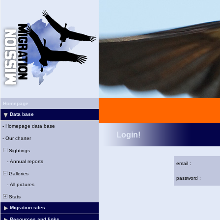
Homepage
Data base
-
Homepage data base
Login!
-
Our charter
Sightings
-
Annual reports
email :
Galleries
password :
-
All pictures
Stats
Migration sites
Resources and links