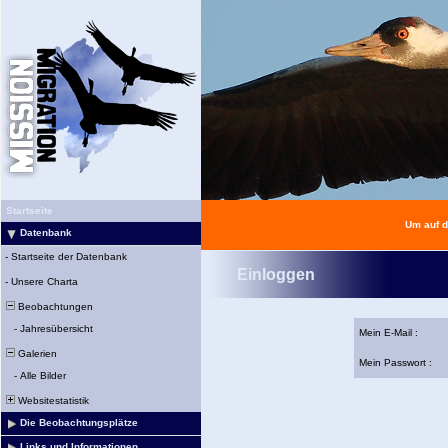
Startseite
Um auf d
Datenbank
-
Startseite der Datenbank
Einloggen
-
Unsere Charta
Beobachtungen
-
Jahresübersicht
Mein E-Mail :
Galerien
Mein Passwort :
-
Alle Bilder
Websitestatistik
Die Beobachtungsplätze
Links und Informationen