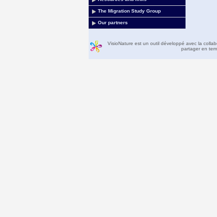
The Migration Study Group
Our partners
VisioNature est un outil développé avec la colla
partager en temp