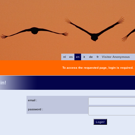
nl
es
en
it
de
fr
Visitor Anonymous
To access the requested page, login is required.
in!
email :
password :