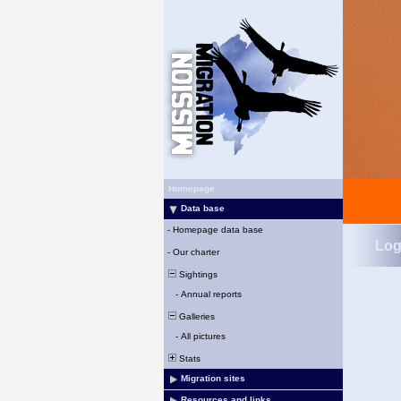
Homepage
Data base
-
Homepage data base
Log
-
Our charter
Sightings
-
Annual reports
Galleries
-
All pictures
Stats
Migration sites
Resources and links