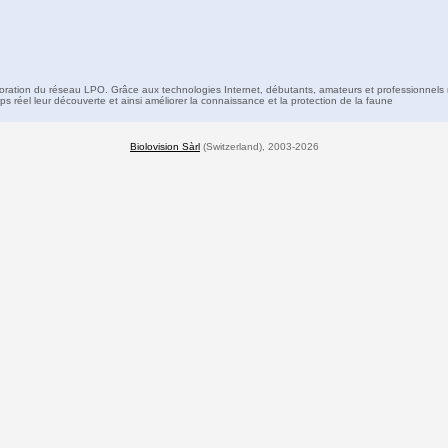
boration du réseau LPO. Grâce aux technologies Internet, débutants, amateurs et professionnels 
s réel leur découverte et ainsi améliorer la connaissance et la protection de la faune
Biolovision Sàrl
(Switzerland), 2003-2026