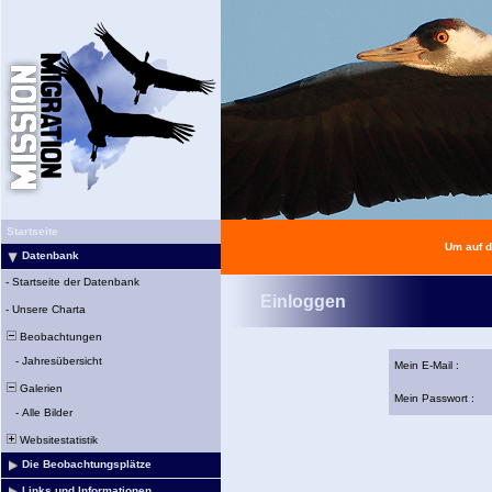
Startseite
Um auf d
Datenbank
-
Startseite der Datenbank
Einloggen
-
Unsere Charta
Beobachtungen
-
Jahresübersicht
Mein E-Mail :
Galerien
Mein Passwort :
-
Alle Bilder
Websitestatistik
Die Beobachtungsplätze
Links und Informationen