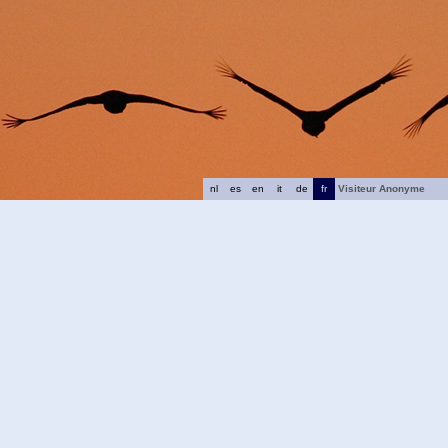
nl
es
en
it
de
fr
Visiteur Anonyme