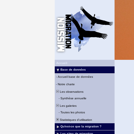
Accueil
Base de données
-
Accueil base de données
-
Notre charte
Les observations
-
Synthèse annuelle
Les galeries
-
Toutes les photos
Statistiques d'utilisation
Qu'est-ce que la migration ?
Les sites de migration