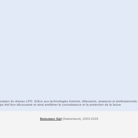
boration du réseau LPO. Grâce aux technologies Internet, débutants, amateurs et professionnels 
s réel leur découverte et ainsi améliorer la connaissance et la protection de la faune
Biolovision Sàrl
(Switzerland), 2003-2026