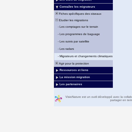
Connaître les migrateurs
Fiches spécifiques des oiseaux
Etudier les migrations
-
Les comptages sur le terrain
-
Les programmes de baguage
-
Les suivis par satellite
-
Les radars
-
Migrateurs et changements climatiques
Agir pour la protection
Ressources et liens
La mission migration
Les partenaires
VisioNature est un outil développé avec la colla
partager en temp