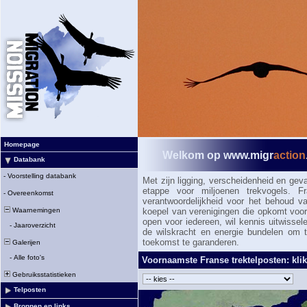
Homepage
Welkom op www.migr
action
Databank
-
Voorstelling databank
Met zijn ligging, verscheidenheid en gev
etappe voor miljoenen trekvogels. Fr
-
Overeenkomst
verantwoordelijkheid voor het behoud va
Waarnemingen
koepel van verenigingen die opkomt voor
open voor iedereen, wil kennis uitwissele
-
Jaaroverzicht
de wilskracht en energie bundelen om 
toekomst te garanderen.
Galerijen
-
Alle foto's
Voornaamste Franse trektelposten: kli
Gebruiksstatistieken
Telposten
Bronnen en links